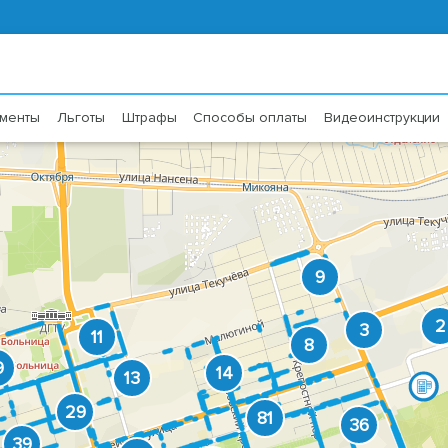
менты
Льготы
Штрафы
Способы оплаты
Видеоинструкции
9
2
3
11
8
9
14
13
29
81
36
39