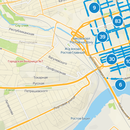
9
83
39
30
1
6