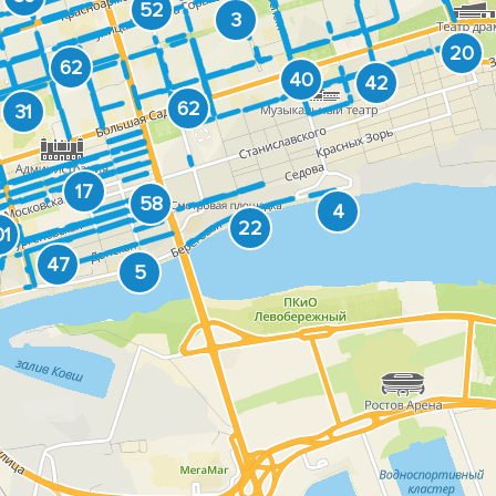
52
3
20
62
40
42
62
31
17
58
4
22
01
47
5